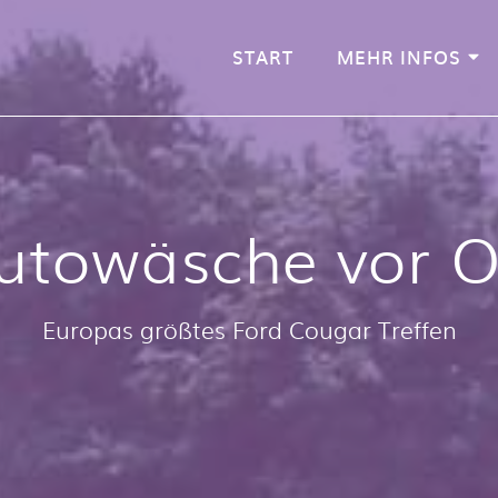
START
MEHR INFOS
utowäsche vor O
Europas größtes Ford Cougar Treffen